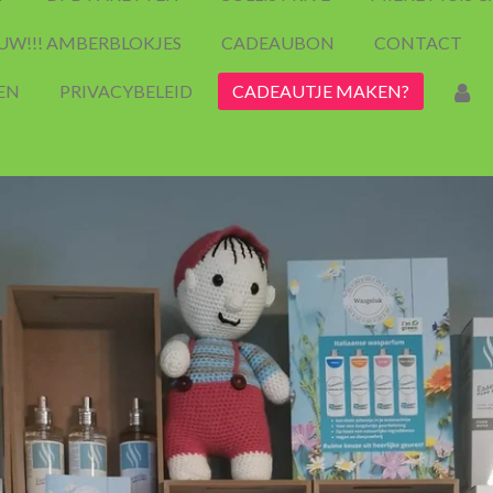
UW!!! AMBERBLOKJES
CADEAUBON
CONTACT
EN
PRIVACYBELEID
CADEAUTJE MAKEN?