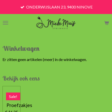
Ga
ONDERWIJSLAAN 23, 9400 NINOVE
direct
naar
de
hoofdinhoud
Winkelwagen
Er zitten geen artikelen (meer) in de winkelwagen.
Bekijk ook eens
Sale!
Proefzakjes
€ 16,25