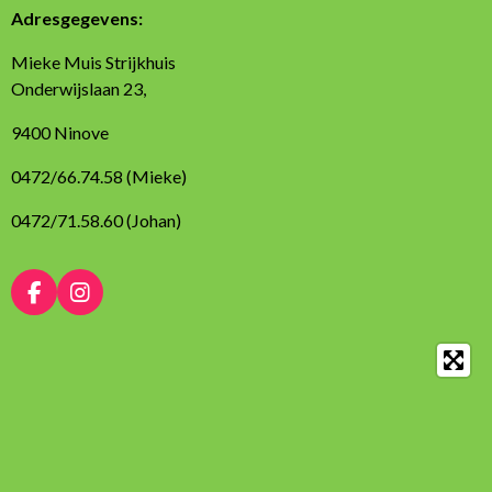
Adresgegevens:
Mieke Muis Strijkhuis
Onderwijslaan 23,
9400 Ninove
0472/66.74.58 (Mieke)
0472/71.58.60 (Johan)
F
I
a
n
c
s
e
t
b
a
o
g
o
r
k
a
m