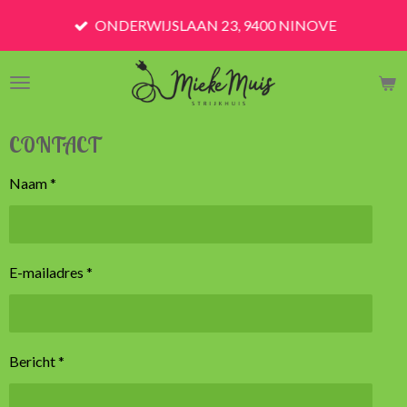
Ga
ONDERWIJSLAAN 23, 9400 NINOVE
direct
naar
de
hoofdinhoud
CONTACT
Naam *
E-mailadres *
Bericht *