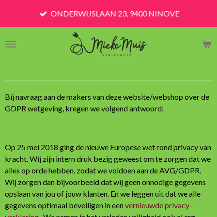
Ga
ONDERWIJSLAAN 23, 9400 NINOVE
direct
naar
de
hoofdinhoud
Bij navraag aan de makers van deze website/webshop over de
GDPR wetgeving, kregen we volgend antwoord:
Op 25 mei 2018 ging de nieuwe Europese wet rond privacy van
kracht. Wij zijn intern druk bezig geweest om te zorgen dat we
alles op orde hebben, zodat we voldoen aan de AVG/GDPR.
Wij zorgen dan bijvoorbeeld dat wij geen onnodige gegevens
opslaan van jou of jouw klanten. En we leggen uit dat we alle
gegevens optimaal beveiligen in een
vernieuwde privacy-
verklaring.
We namen in het verleden veiligheid ook al erg