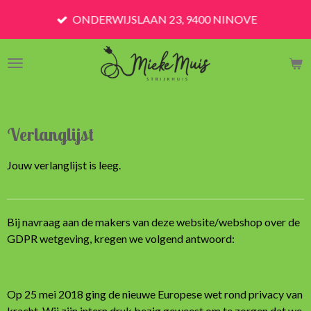
Ga
ONDERWIJSLAAN 23, 9400 NINOVE
direct
naar
de
hoofdinhoud
Verlanglijst
Jouw verlanglijst is leeg.
Bij navraag aan de makers van deze website/webshop over de
GDPR wetgeving, kregen we volgend antwoord:
Op 25 mei 2018 ging de nieuwe Europese wet rond privacy van
kracht. Wij zijn intern druk bezig geweest om te zorgen dat we