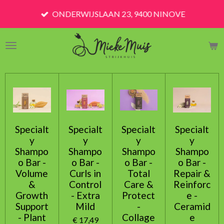
Ga
ONDERWIJSLAAN 23, 9400 NINOVE
direct
naar
de
hoofdinhoud
Specialt
Specialt
Specialt
Specialt
y
y
y
y
Shampo
Shampo
Shampo
Shampo
o Bar -
o Bar -
o Bar -
o Bar -
Volume
Curls in
Total
Repair &
&
Control
Care &
Reinforc
Growth
- Extra
Protect
e -
Support
Mild
-
Ceramid
- Plant
Collage
e
€ 17,49