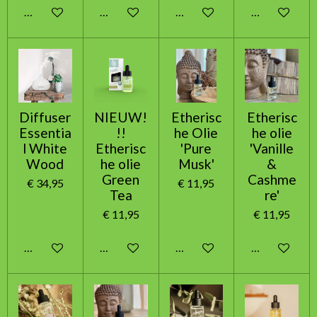
In winkelwagen
In winkelwagen
In winkelwagen
In winkelwag
Diffuser
NIEUW!
Etherisc
Etherisc
Essentia
!!
he Olie
he olie
l White
Etherisc
'Pure
'Vanille
Wood
he olie
Musk'
&
Green
Cashme
€ 34,95
€ 11,95
Tea
re'
€ 11,95
€ 11,95
In winkelwagen
In winkelwagen
In winkelwagen
In winkelwag