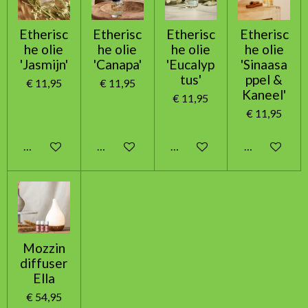
Etherisc
Etherisc
Etherisc
Etherisc
he olie
he olie
he olie
he olie
'Jasmijn'
'Canapa'
'Eucalyp
'Sinaasa
tus'
ppel &
€ 11,95
€ 11,95
Kaneel'
€ 11,95
€ 11,95
In winkelwagen
In winkelwagen
In winkelwagen
In winkelwag
Mozzin
diffuser
Ella
€ 54,95