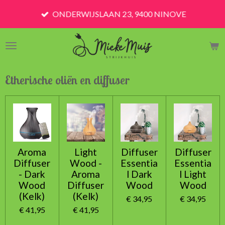
Ga
ONDERWIJSLAAN 23, 9400 NINOVE
direct
naar
de
hoofdinhoud
Etherische oliën en diffuser
Aroma
Light
Diffuser
Diffuser
Diffuser
Wood -
Essentia
Essentia
- Dark
Aroma
l Dark
l Light
Wood
Diffuser
Wood
Wood
(Kelk)
(Kelk)
€ 34,95
€ 34,95
€ 41,95
€ 41,95