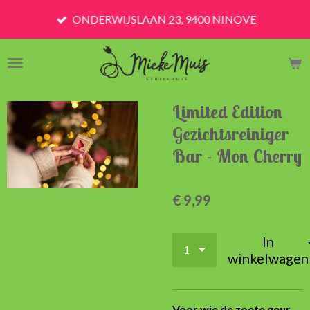
Ga
ONDERWIJSLAAN 23, 9400 NINOVE
direct
naar
de
hoofdinhoud
Limited Edition
Gezichtsreiniger
Bar - Mon Cherry
€ 9,99
In
winkelwagen
Voor wie de zoete geur