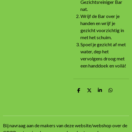
Gezichtsreiniger Bar
nat.
Wrijf de Bar over je
handen en wrijf je
gezicht voorzichtig in
met het schuim.
Spoel je gezicht af met
water, dep het
vervolgens droog met
een handdoek en voilà!
D
D
S
D
e
e
h
e
l
e
a
l
e
l
r
e
n
e
n
Bij navraag aan de makers van deze website/webshop over de