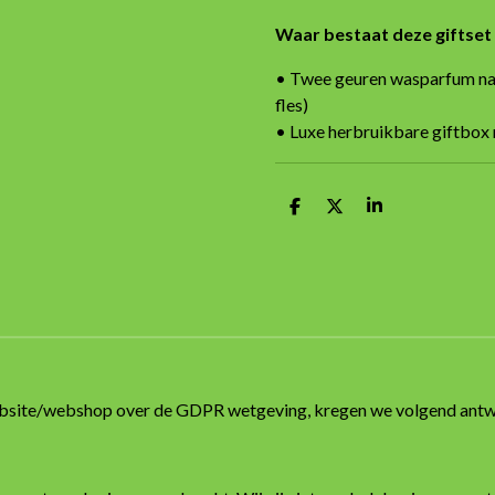
Waar bestaat deze giftset 
• Twee geuren wasparfum naar
fles)
• Luxe herbruikbare giftbox
D
D
S
e
e
h
l
e
a
e
l
r
n
e
ebsite/webshop over de GDPR wetgeving, kregen we volgend ant