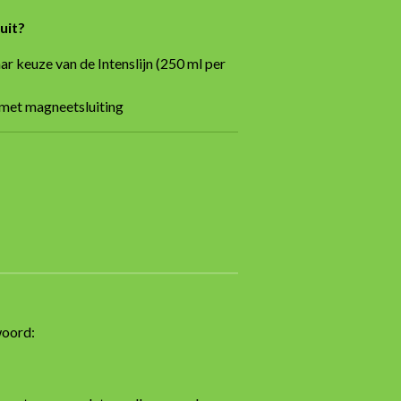
uit?
 keuze van de Intenslijn (250 ml per
 met magneetsluiting
woord: