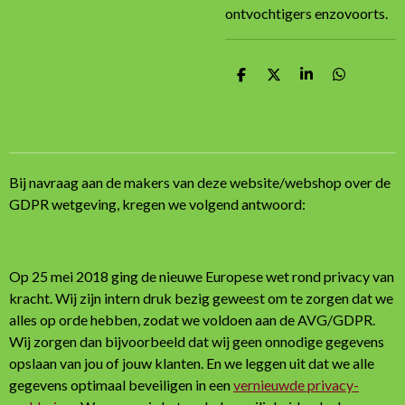
ontvochtigers enzovoorts.
D
D
S
D
e
e
h
e
l
e
a
l
e
l
r
e
n
e
n
Bij navraag aan de makers van deze website/webshop over de
GDPR wetgeving, kregen we volgend antwoord:
Op 25 mei 2018 ging de nieuwe Europese wet rond privacy van
kracht. Wij zijn intern druk bezig geweest om te zorgen dat we
alles op orde hebben, zodat we voldoen aan de AVG/GDPR.
Wij zorgen dan bijvoorbeeld dat wij geen onnodige gegevens
opslaan van jou of jouw klanten. En we leggen uit dat we alle
gegevens optimaal beveiligen in een
vernieuwde privacy-