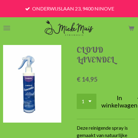
Ga
ONDERWIJSLAAN 23, 9400 NINOVE
direct
naar
de
hoofdinhoud
CLOUD
LAVENDEL
€ 14,95
In
winkelwagen
Deze reinigende spray is
gemaakt van natuurlijke