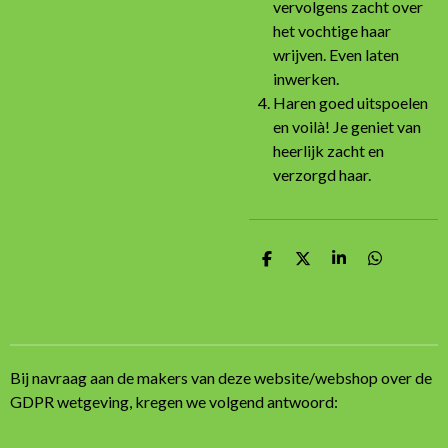
vervolgens zacht over
het vochtige haar
wrijven. Even laten
inwerken.
Haren goed uitspoelen
en voilà! Je geniet van
heerlijk zacht en
verzorgd haar.
D
D
S
D
e
e
h
e
l
e
a
l
e
l
r
e
n
e
n
Bij navraag aan de makers van deze website/webshop over de
GDPR wetgeving, kregen we volgend antwoord: