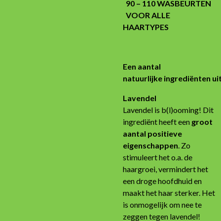
90 – 110 WASBEURTEN
VOOR ALLE
HAARTYPES
Een aantal
natuurlijke
ingrediënten
ui
Lavendel
Lavendel is b(l)ooming! Dit
ingrediënt heeft een
groot
aantal positieve
eigenschappen
. Zo
stimuleert het o.a. de
haargroei, vermindert het
een droge hoofdhuid en
maakt het haar sterker. Het
is onmogelijk om nee te
zeggen tegen lavendel!