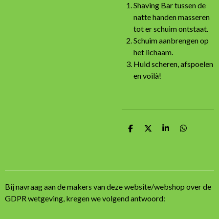
Shaving Bar tussen de
natte handen masseren
tot er schuim ontstaat.
Schuim aanbrengen op
het lichaam.
Huid scheren, afspoelen
en voilà!
D
D
S
D
e
e
h
e
l
e
a
l
e
l
r
e
n
e
n
Bij navraag aan de makers van deze website/webshop over de
GDPR wetgeving, kregen we volgend antwoord: