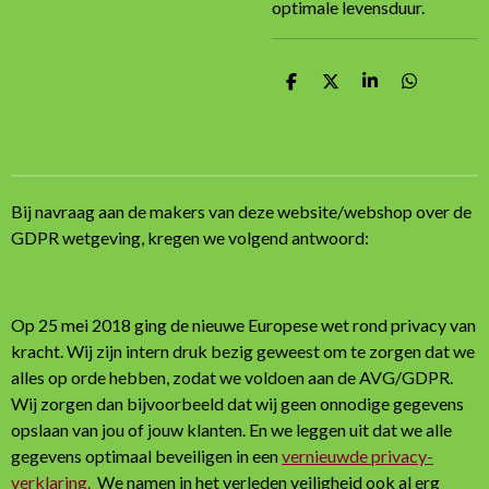
optimale levensduur.
D
D
S
D
e
e
h
e
l
e
a
l
e
l
r
e
n
e
n
Bij navraag aan de makers van deze website/webshop over de
GDPR wetgeving, kregen we volgend antwoord:
Op 25 mei 2018 ging de nieuwe Europese wet rond privacy van
kracht. Wij zijn intern druk bezig geweest om te zorgen dat we
alles op orde hebben, zodat we voldoen aan de AVG/GDPR.
Wij zorgen dan bijvoorbeeld dat wij geen onnodige gegevens
opslaan van jou of jouw klanten. En we leggen uit dat we alle
gegevens optimaal beveiligen in een
vernieuwde privacy-
verklaring.
We namen in het verleden veiligheid ook al erg