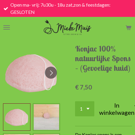
Open ma- vrij: 7u30u - 18u zat,zon & feestdagen:
Ga
GESLOTEN
direct
naar
de
hoofdinhoud
Konjac 100%
natuurlijke Spons
– (Gevoelige huid)
€ 7,50
In
winkelwagen
De Konjac spons is een