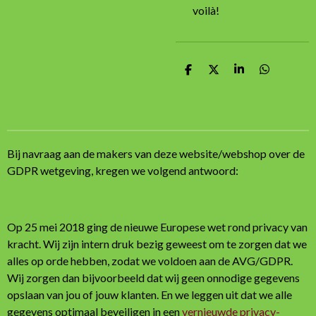
voilà!
D
D
S
D
e
e
h
e
l
e
a
l
e
l
r
e
n
e
n
Bij navraag aan de makers van deze website/webshop over de
GDPR wetgeving, kregen we volgend antwoord:
Op 25 mei 2018 ging de nieuwe Europese wet rond privacy van
kracht. Wij zijn intern druk bezig geweest om te zorgen dat we
alles op orde hebben, zodat we voldoen aan de AVG/GDPR.
Wij zorgen dan bijvoorbeeld dat wij geen onnodige gegevens
opslaan van jou of jouw klanten. En we leggen uit dat we alle
gegevens optimaal beveiligen in een
vernieuwde privacy-