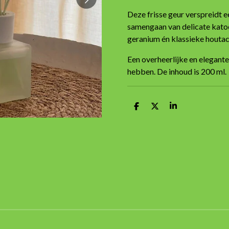
Deze frisse geur verspreidt e
samengaan van delicate kat
geranium én klassieke houtac
Een overheerlijke en elegante 
hebben. De inhoud is 200 ml.
D
D
S
e
e
h
l
e
a
e
l
r
n
e