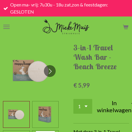
Open ma- vrij: 7u30u - 18u zat,zon & feestdagen:
Ga
GESLOTEN
direct
naar
de
hoofdinhoud
3-in-1 Travel
Wash Bar -
Beach Breeze
€ 5,99
In
winkelwagen
Met deze 3-in-1 Travel