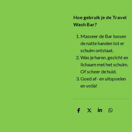
Hoe gebruik je de Travel
Wash Bar?
Masseer de Bar tussen
de natte handen tot er
schuim ontstaat.
Was je haren, gezicht en
lichaam met het schuim.
Of scheer de huid.
Goed af- en uitspoelen
en voilà!
D
D
S
D
e
e
h
e
l
e
a
l
e
l
r
e
n
e
n