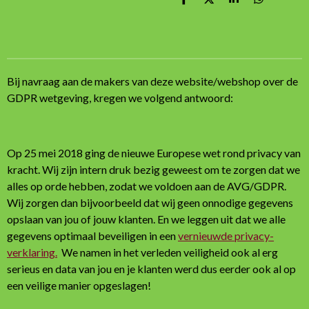
D
D
S
D
e
e
h
e
l
e
a
l
e
l
r
e
n
e
n
Bij navraag aan de makers van deze website/webshop over de
GDPR wetgeving, kregen we volgend antwoord:
Op 25 mei 2018 ging de nieuwe Europese wet rond privacy van
kracht. Wij zijn intern druk bezig geweest om te zorgen dat we
alles op orde hebben, zodat we voldoen aan de AVG/GDPR.
Wij zorgen dan bijvoorbeeld dat wij geen onnodige gegevens
opslaan van jou of jouw klanten. En we leggen uit dat we alle
gegevens optimaal beveiligen in een
vernieuwde privacy-
verklaring.
We namen in het verleden veiligheid ook al erg
serieus en data van jou en je klanten werd dus eerder ook al op
een veilige manier opgeslagen!