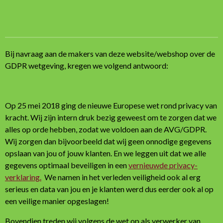
e
e
h
e
l
e
a
l
e
l
r
e
n
e
n
Bij navraag aan de makers van deze website/webshop over de
GDPR wetgeving, kregen we volgend antwoord:
Op 25 mei 2018 ging de nieuwe Europese wet rond privacy van
kracht. Wij zijn intern druk bezig geweest om te zorgen dat we
alles op orde hebben, zodat we voldoen aan de AVG/GDPR.
Wij zorgen dan bijvoorbeeld dat wij geen onnodige gegevens
opslaan van jou of jouw klanten. En we leggen uit dat we alle
gegevens optimaal beveiligen in een
vernieuwde privacy-
verklaring.
We namen in het verleden veiligheid ook al erg
serieus en data van jou en je klanten werd dus eerder ook al op
een veilige manier opgeslagen!
Bovendien treden wij volgens de wet op als verwerker van