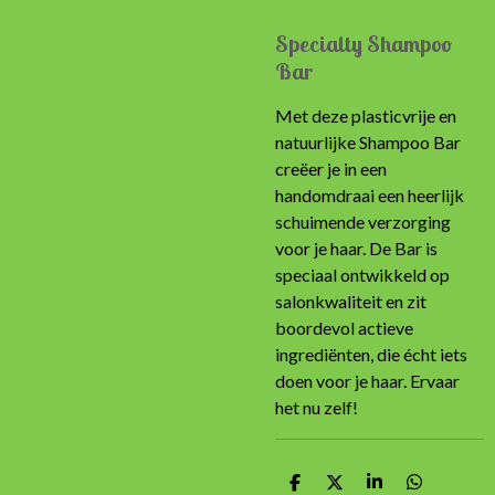
Specialty Shampoo
Bar
Met deze plasticvrije en
natuurlijke Shampoo Bar
creëer je in een
handomdraai een heerlijk
schuimende verzorging
voor je haar. De Bar is
speciaal ontwikkeld op
salonkwaliteit en zit
boordevol actieve
ingrediënten, die écht iets
doen voor je haar. Ervaar
het nu zelf!
D
D
S
D